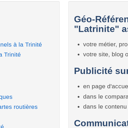
Géo-Référen
"Latrinite" a
votre métier, pro
els à la Trinité
votre site, blog
 Trinité
Publicité sur
en page d'accue
dans le compara
iques
dans le contenu 
rtes routières
Communicati
té