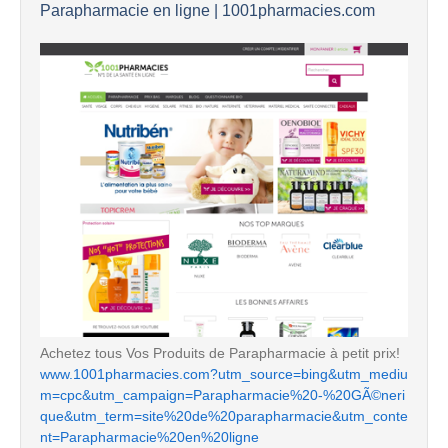
Parapharmacie en ligne | 1001pharmacies.com
Achetez tous Vos Produits de Parapharmacie à petit prix!
www.1001pharmacies.com?utm_source=bing&utm_mediu
m=cpc&utm_campaign=Parapharmacie%20-%20GÃ©neri
que&utm_term=site%20de%20parapharmacie&utm_conte
nt=Parapharmacie%20en%20ligne